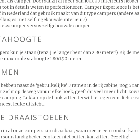
ht als camper. Doordat zij al meer dan 100.000 interieurs hebbe
s tot in details weten te perfectioneren. Camper Experience is h
 in Nederland dat gebruik maakt van dit type campers (andere a
lbusjes met zelf ingebouwde interieurs).
riekscamper versus zelfgebouwde camper
STAHOOGTE
pers kun je staan (tenzij je langer bent dan 2.30 meter!). Bij de 
de maximale stahoogte 1.80/1.90 meter.
AMEN
ebben naast de ‘gebruikelijke’ 3 ramen in de rijcabine, nog 5 
r zicht op de weg vanuit elke hoek, geeft dit veel meer licht, zowe
de camping. Lekker op de bank zitten terwijl je tegen een dichte c
 meest leuke uitzicht…
E DRAAISTOELEN
 in al onze campers zijn draaibaar, waarmee je een rondzit kan
ersomstandigheden een keer niet buiten kan zitten. Gezellig!