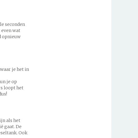
ele seconden
t even wat
ed opnieuw
waar je het in
un je op
s loopt het
dus!
jn als het
ië gaat. De
eseltank. Ook