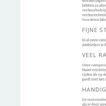
worden ingeric
hebben ze alle
verhuurbedrijf
verhuren beste
Voordelen fab
FIJNE 
In al onze cam
aanbieders is 
VEEL R
Onze campers h
Naast een bete
rijden als op 
geeft niet het
HANDIG
De voorstoelen
als je door we