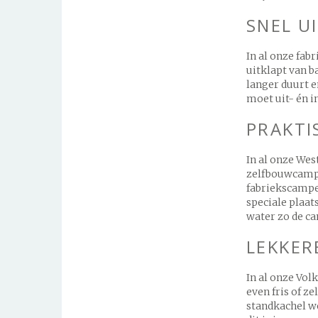
SNEL U
In al onze fab
uitklapt van b
langer duurt e
moet uit- én in
PRAKTI
In al onze Wes
zelfbouwcamper
fabriekscamper
speciale plaa
water zo de ca
LEKKER
In al onze Vol
even fris of ze
standkachel we