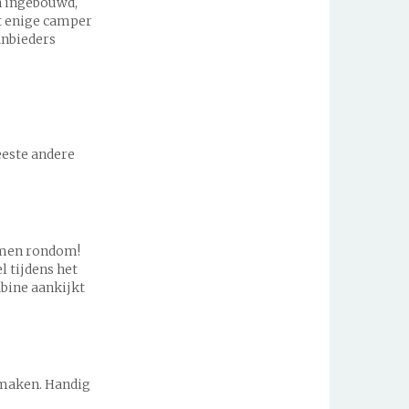
n ingebouwd,
et enige camper
anbieders
meeste andere
ramen rondom!
l tijdens het
abine aankijkt
 maken. Handig