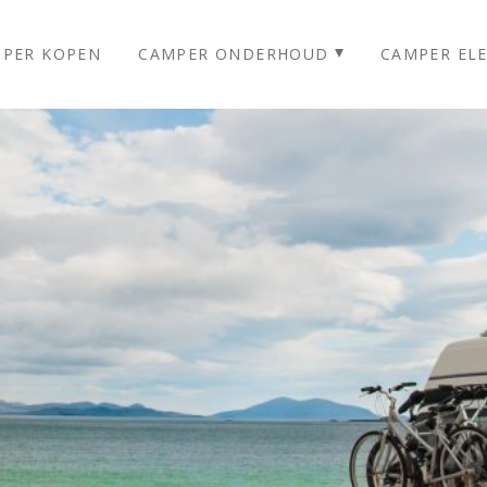
PER KOPEN
CAMPER ONDERHOUD
CAMPER ELE
Homepage
Camper Huren
Camper Kopen
Camper Onderhoud
Meer informatie
Last minutes
Verhuur prijzen
Reviews
Over ons
Foto’s
Blog