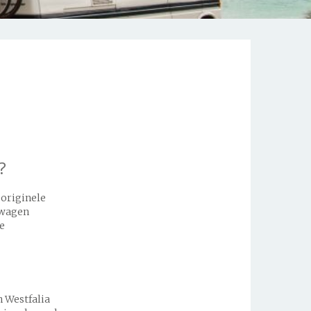
?
 originele
swagen
te
n Westfalia