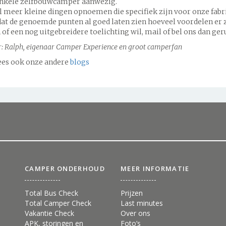
n enkele zelfbouwcamper aanwezig.
l meer kleine dingen opnoemen die specifiek zijn voor onze fab
at de genoemde punten al goed laten zien hoeveel voordelen er z
of een nog uitgebreidere toelichting wil, mail of bel ons dan ger
: Ralph, eigenaar Camper Experience en groot camperfan
ees ook onze andere
blogs
CAMPER ONDERHOUD
MEER INFORMATIE
Total Bus Check
Prijzen
Total Camper Check
Last minutes
Vakantie Check
Over ons
APK, storingen en
Foto’s