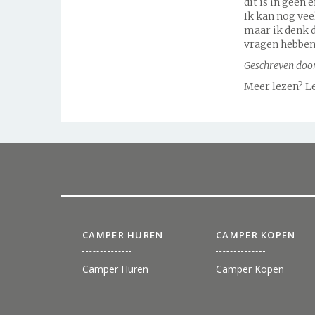
dit is in gee
Ik kan nog vee
maar ik denk d
vragen hebben 
Geschreven door
Meer lezen? L
CAMPER HUREN
CAMPER KOPEN
Camper Huren
Camper Kopen