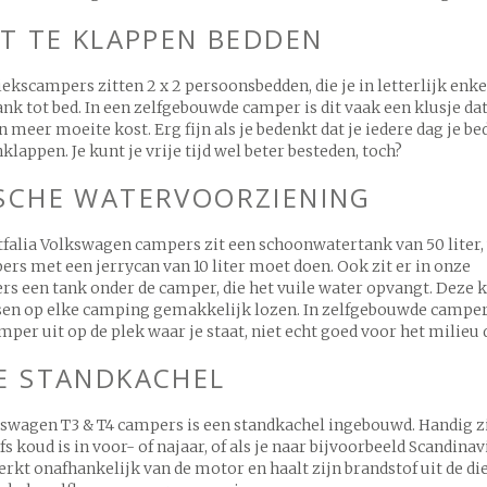
IT TE KLAPPEN BEDDEN
riekscampers zitten 2 x 2 persoonsbedden, die je in letterlijk enk
ank tot bed. In een zelfgebouwde camper is dit vaak een klusje da
n meer moeite kost. Erg fijn als je bedenkt dat je iedere dag je b
klappen. Je kunt je vrije tijd wel beter besteden, toch?
SCHE WATERVOORZIENING
tfalia Volkswagen campers zit een schoonwatertank van 50 liter, 
s met een jerrycan van 10 liter moet doen. Ook zit er in onze
s een tank onder de camper, die het vuile water opvangt. Deze k
tsen op elke camping gemakkelijk lozen. In zelfgebouwde camper
mper uit op de plek waar je staat, niet echt goed voor het milieu 
E STANDKACHEL
kswagen T3 & T4 campers is een standkachel ingebouwd. Handig zi
lfs koud is in voor- of najaar, of als je naar bijvoorbeeld Scandinav
rkt onafhankelijk van de motor en haalt zijn brandstof uit de di