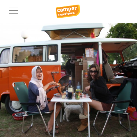
Homepage
Camper Huren
Camper Kopen
Camper Onderhoud
Meer informatie
Last minutes
Verhuur prijzen
Reviews
Over ons
Foto’s
Blog
Voorwaarden