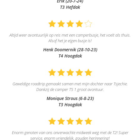
Erik (20-7-24)
T3 Hefdak
Altijd weer avontuurlijk op reis met een camperbusje, het voelt als thuis.
Alsof het je eigen busje is!
Henk Doomernik (28-10-23)
T4 Hoogdak
Geweldige roadtrip gemaakt samen met mijn dochter naar Tsjechie.
Dankzij de camper T5 1 groot avontuur.
Monique Strous (6-8-23)
T3 Hoogdak
Enorm genoten van ons onverwachte midweek weg met de T2! Super
service, enorm vriendelijk, gouden herinnering!