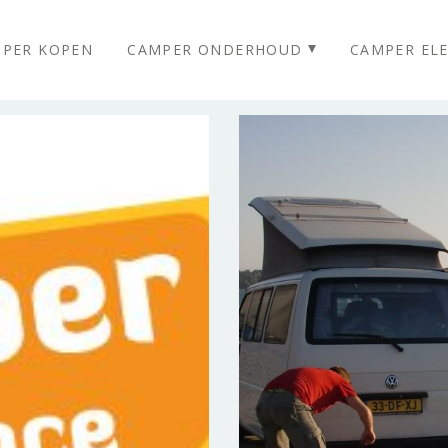
PER KOPEN
CAMPER ONDERHOUD
CAMPER ELE
Homepage
Camper Huren
Camper Kopen
Camper Onderhoud
Meer informatie
Last minutes
Verhuur prijzen
Reviews
Over ons
Foto’s
Blog