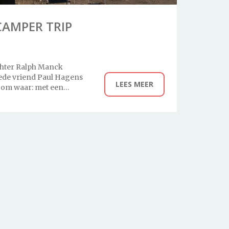
AMPER TRIP
hter Ralph Manck
ede vriend Paul Hagens
LEES MEER
oom waar: met een…