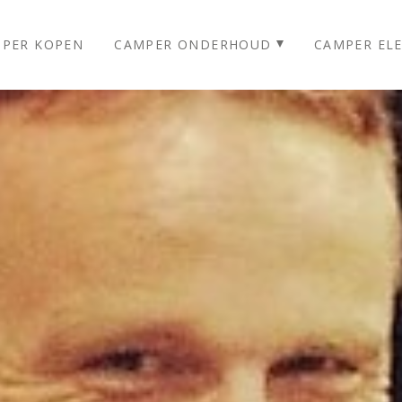
PER KOPEN
CAMPER ONDERHOUD
CAMPER ELE
Homepage
Camper Huren
Camper Kopen
Camper Onderhoud
Meer informatie
Last minutes
Verhuur prijzen
Reviews
Over ons
Foto’s
Blog