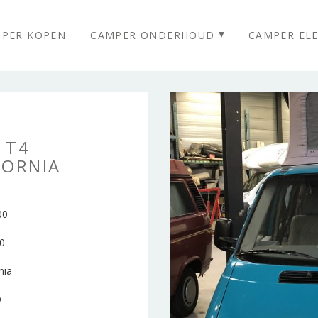
PER KOPEN
CAMPER ONDERHOUD
CAMPER ELE
Homepage
Camper Huren
Camper Kopen
 T4
Camper Onderhoud
FORNIA
Meer informatie
Last minutes
00
Verhuur prijzen
Reviews
0
Over ons
nia
Foto’s
D
Blog