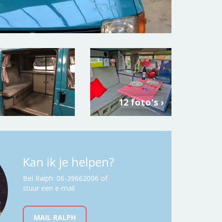
12 foto's ›
Kan ik je helpen?
Bel Ralph: 06-39662006 of
stuur een e-mail
MAIL RALPH